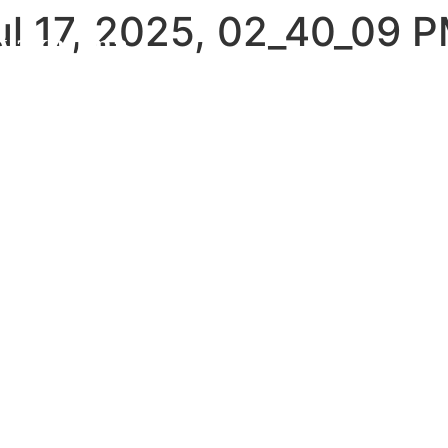
l 17, 2025, 02_40_09 
iyakojima
Home
Phot
ホテル