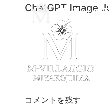
ChatGPT Image Ju
M-Villaggio M
繁華街近くのコンドミニアム
コメントを残す